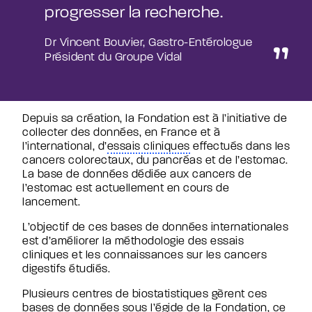
Appel à projet PRODIGE
progresser la recherche.
Les bases de données ARCAD
Les publications des Arcad group
Dr Vincent Bouvier, Gastro-Entérologue
Newsroom
Président du Groupe Vidal
Actualités
Presse
Webconférences
Événements sportifs
Podcasts
Depuis sa création, la Fondation est à l’initiative de
Hackathon
collecter des données, en France et à
Agir avec nous
l’international, d’
essais cliniques
effectués dans les
cancers colorectaux, du pancréas et de l’estomac.
Pourquoi donner ?
La base de données dédiée aux cancers de
J’agis en tant que particulier
l’estomac est actuellement en cours de
In memoriam
lancement.
J’agis en tant qu’entreprise
L’objectif de ces bases de données internationales
est d’améliorer la méthodologie des essais
Faire un don
cliniques et les connaissances sur les cancers
digestifs étudiés.
Healthcare Professionnals
Plusieurs centres de biostatistiques gèrent ces
bases de données sous l’égide de la Fondation, ce