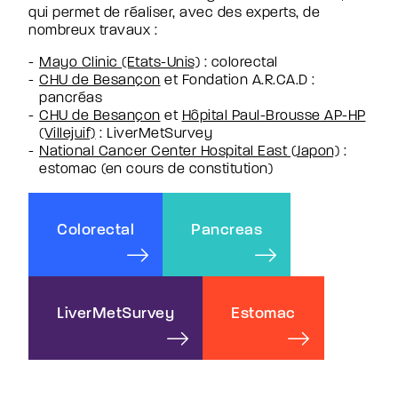
qui permet de réaliser, avec des experts, de
nombreux travaux :
Mayo Clinic (Etats-Unis)
: colorectal
CHU de Besançon
et Fondation A.R.CA.D :
pancréas
CHU de Besançon
et
Hôpital Paul-Brousse AP-HP
(Villejuif)
: LiverMetSurvey
National Cancer Center Hospital East
(Japon)
:
estomac (en cours de constitution)
Colorectal
Pancreas
LiverMetSurvey
Estomac