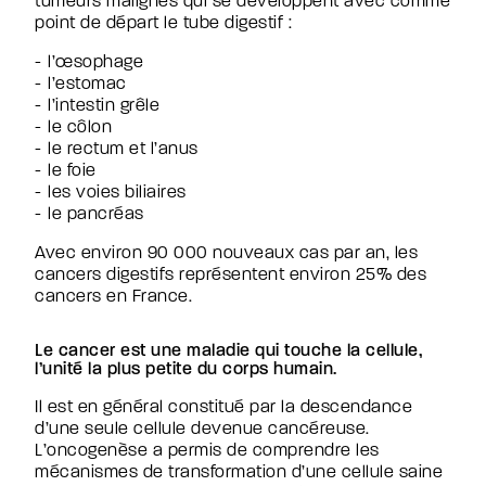
tumeurs malignes qui se développent avec comme
Appel à projet PRODIGE
point de départ le tube digestif :
Les bases de données ARCAD
Les publications des Arcad group
l’œsophage
Newsroom
l’estomac
Actualités
l’intestin grêle
Presse
le côlon
Webconférences
le rectum et l’anus
Événements sportifs
le foie
Podcasts
les voies biliaires
Hackathon
le pancréas
Agir avec nous
Avec environ 90 000 nouveaux cas par an, les
Pourquoi donner ?
cancers digestifs représentent environ 25% des
J’agis en tant que particulier
cancers en France.
In memoriam
J’agis en tant qu’entreprise
Le cancer est une maladie qui touche la cellule,
l’unité la plus petite du corps humain.
Faire un don
Il est en général constitué par la descendance
Healthcare Professionnals
d’une seule cellule devenue cancéreuse.
L’oncogenèse a permis de comprendre les
mécanismes de transformation d’une cellule saine