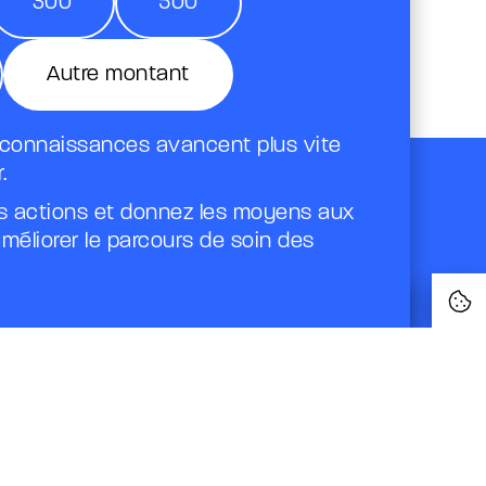
300
500
Autre montant
 connaissances avancent plus vite
.
 actions et donnez les moyens aux
méliorer le parcours de soin des
Je fais un don