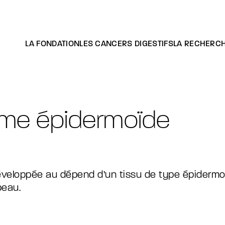
LA FONDATION
LES CANCERS DIGESTIFS
LA RECHERC
Cancer du côlon localisé
Cancer du pancréas
Cancer du foie
Cancer de l’estomac et du cardia
Cancer de l’œsophage
ome épidermoïde
Les tumeurs neuroendocrines
Cancer des voies biliaires
Les acteurs
Nos campagnes
veloppée au dépend d’un tissu de type épidermo
peau.