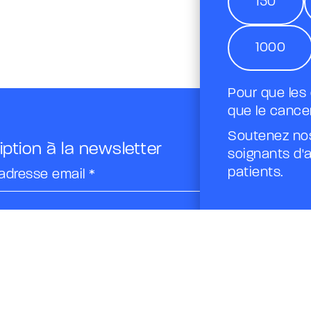
150
1000
Pour que les
que le cancer
Soutenez nos
iption à la newsletter
soignants d'a
patients.
adresse email *
se
adresse de messagerie est uniquement utilisée pour vous
es lettres d'information de la Fondation A.R.CA.D. Vous
tout moment utiliser le lien de désabonnement intégré
ettre d'information.
En savoir plus sur la gestion de vos
t vos droits.
ées personnelles
Politique des cookies
Suivez-nous