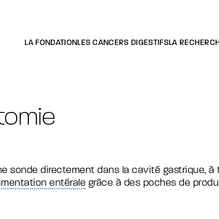
LA FONDATION
LES CANCERS DIGESTIFS
LA RECHERC
Cancer du côlon localisé
Cancer du pancréas
Cancer du foie
Cancer de l’estomac et du cardia
Cancer de l’œsophage
tomie
Les tumeurs neuroendocrines
Cancer des voies biliaires
Les acteurs
Nos campagnes
e sonde directement dans la cavité gastrique, à t
limentation entérale
grâce à des poches de produit