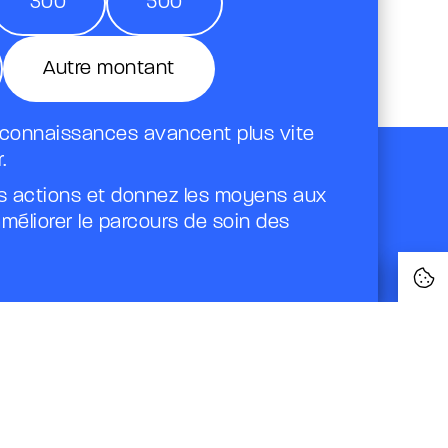
300
500
Autre montant
 connaissances avancent plus vite
.
 actions et donnez les moyens aux
méliorer le parcours de soin des
Je fais un don