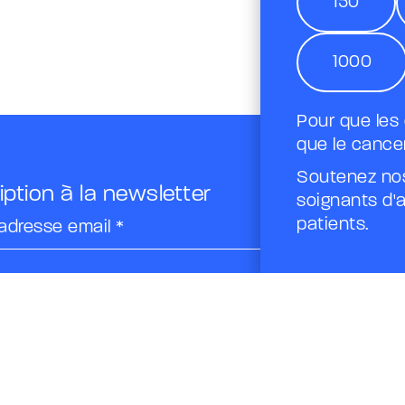
150
1000
Pour que les
que le cancer
Soutenez nos
iption à la newsletter
soignants d'a
patients.
adresse email *
se
adresse de messagerie est uniquement utilisée pour vous
es lettres d'information de la Fondation A.R.CA.D. Vous
tout moment utiliser le lien de désabonnement intégré
ettre d'information.
En savoir plus sur la gestion de vos
t vos droits.
ées personnelles
Politique des cookies
Suivez-nous