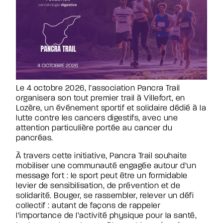
Appel à projet PRODIGE
Les bases de données ARCAD
Les publications des Arcad group
Newsroom
Actualités
Presse
Webconférences
Événements sportifs
Podcasts
Le 4 octobre 2026, l’association Pancra Trail
Hackathon
organisera son tout premier trail à Villefort, en
Agir avec nous
Lozère, un événement sportif et solidaire dédié à la
lutte contre les cancers digestifs, avec une
Pourquoi donner ?
attention particulière portée au cancer du
J’agis en tant que particulier
pancréas.
In memoriam
J’agis en tant qu’entreprise
À travers cette initiative, Pancra Trail souhaite
mobiliser une communauté engagée autour d’un
Faire un don
message fort : le sport peut être un formidable
levier de sensibilisation, de prévention et de
Healthcare Professionnals
solidarité. Bouger, se rassembler, relever un défi
collectif : autant de façons de rappeler
l’importance de l’activité physique pour la santé,