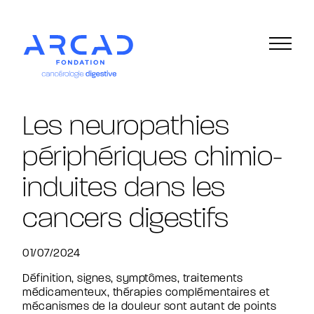
La Fondation
Les neuropathies
Nos missions
Gouvernance
périphériques chimio-
L’équipe
Les cancers digestifs
induites dans les
Définition des cancers digestifs
Le dépistage du cancer colorectal
cancers digestifs
Tous les guides A.R.CA.D
Les bandes dessinées A.R.CA.D.
Les planches anatomiques
01/07/2024
Les associations de patients
Glossaire
Définition, signes, symptômes, traitements
La recherche
médicamenteux, thérapies complémentaires et
Les projets soutenus
mécanismes de la douleur sont autant de points