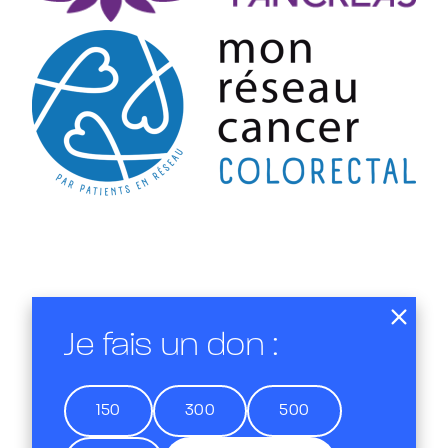
Je fais un don :
150
300
500