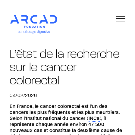
La Fondation
L’état de la recherche
Nos missions
Gouvernance
sur le cancer
L’équipe
Les cancers digestifs
colorectal
Définition des cancers digestifs
Le dépistage du cancer colorectal
Tous les guides A.R.CA.D
04/02/2026
Les bandes dessinées A.R.CA.D.
Les planches anatomiques
En France, le cancer colorectal est l’un des
Les associations de patients
cancers les plus fréquents et les plus meurtriers.
Glossaire
Selon l’Institut national du cancer (
INCa
), il
La recherche
représente chaque année environ 47 500
Les projets soutenus
nouveaux cas et constitue la deuxième cause de