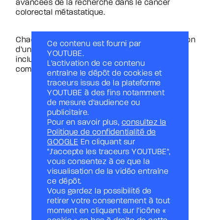
avancées de la recherche dans le cancer
colorectal métastatique.
Chaque intervention s’appuie sur la présentation
Ce contenu est fourni par
d’un
essai clinique
co-animée avec un patient
YOUTUBE.
inclus, offrant ainsi un éclairage scientifique
L'activation de ce contenu
complété par le vécu de l’expérience patient.
entraîne le dépôt de cookies et
traceurs issus de la plateforme
YOUTUBE à des fins notamment
de mesure d'audience ou
publicitaire.
Pour en savoir plus,
consultez la
Politique de confidentialité de
GOOGLE
En cliquant sur
"J'accepte les traceurs YOUTUBE",
vous consentez à ce que la
visualisation de la vidéo entraîne
ce dépôt.
Vous gardez la possibilité de
retirer votre consentement à tout
moment en cliquant sur l’icône «