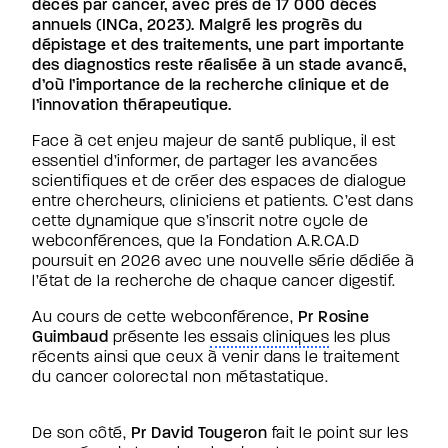
Appel à projet PRODIGE
décès par cancer, avec près de 17 000 décès
Les bases de données ARCAD
annuels (INCa, 2023). Malgré les progrès du
Les publications des Arcad group
dépistage et des traitements, une part importante
Newsroom
des diagnostics reste réalisée à un stade avancé,
d’où l’importance de la recherche clinique et de
Actualités
l’innovation thérapeutique.
Presse
Webconférences
Face à cet enjeu majeur de santé publique, il est
Événements sportifs
essentiel d’informer, de partager les avancées
Podcasts
scientifiques et de créer des espaces de dialogue
Hackathon
entre chercheurs, cliniciens et patients. C’est dans
Agir avec nous
cette dynamique que s’inscrit notre cycle de
Pourquoi donner ?
webconférences, que la Fondation A.R.CA.D
J’agis en tant que particulier
poursuit en 2026 avec une nouvelle série dédiée à
In memoriam
l’état de la recherche de chaque cancer digestif.
J’agis en tant qu’entreprise
Au cours de cette webconférence,
Pr Rosine
Guimbaud
présente les
essais cliniques
les plus
Faire un don
récents ainsi que ceux à venir dans le traitement
du cancer colorectal non métastatique.
Healthcare Professionnals
De son côté,
Pr David Tougeron
fait le point sur les