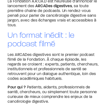
Appel à projet PRODIGE
La Fondation A.R.CA.D est heureuse d’annoncer le
Les bases de données ARCAD
lancement des
ARCADes digestives
, sa toute
Les publications des Arcad group
première chaîne de podcasts. Un rendez-vous
Newsroom
pensé pour parler de cancérologie digestive sans
jargon, avec des échanges vrais et accessibles à
Actualités
tous.
Presse
Webconférences
Un format inédit : le
Événements sportifs
Podcasts
podcast filmé
Hackathon
Agir avec nous
Les ARCADes digestives sont le premier podcast
Pourquoi donner ?
filmé de la Fondation. À chaque épisode, les
J’agis en tant que particulier
regards se croisent : experts, patients, chercheurs,
In memoriam
institutionnels et professionnels de santé se
J’agis en tant qu’entreprise
retrouvent pour un dialogue authentique, loin des
codes académiques habituels.
Faire un don
Pour qui ?
Patients, aidants, professionnels de
santé, chercheurs, ou simplement toute personne
Healthcare Professionnals
curieuse de mieux comprendre les enjeux de la
cancérologie digestive.